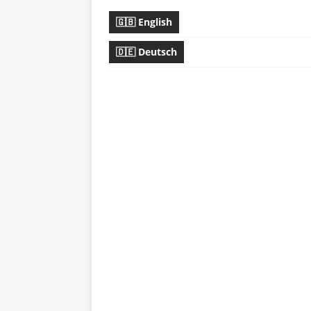
🇬🇧 English
🇩🇪 Deutsch