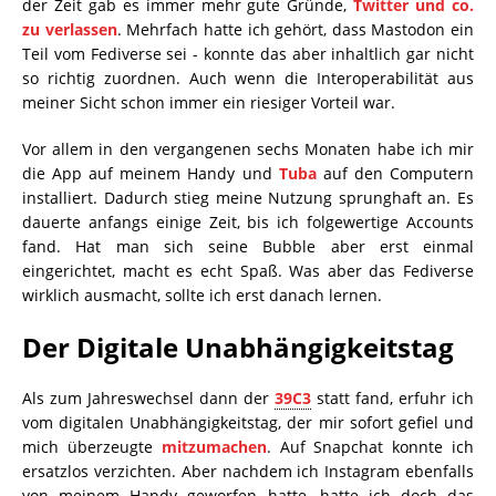
der Zeit gab es immer mehr gute Gründe,
Twitter und co.
zu verlassen
. Mehrfach hatte ich gehört, dass Mastodon ein
Teil vom Fediverse sei - konnte das aber inhaltlich gar nicht
so richtig zuordnen. Auch wenn die Interoperabilität aus
meiner Sicht schon immer ein riesiger Vorteil war.
Vor allem in den vergangenen sechs Monaten habe ich mir
die App auf meinem Handy und
Tuba
auf den Computern
installiert. Dadurch stieg meine Nutzung sprunghaft an. Es
dauerte anfangs einige Zeit, bis ich folgewertige Accounts
fand. Hat man sich seine Bubble aber erst einmal
eingerichtet, macht es echt Spaß. Was aber das Fediverse
wirklich ausmacht, sollte ich erst danach lernen.
Der Digitale Unabhängigkeitstag
Als zum Jahreswechsel dann der
39C3
statt fand, erfuhr ich
vom digitalen Unabhängigkeitstag, der mir sofort gefiel und
mich überzeugte
mitzumachen
. Auf Snapchat konnte ich
ersatzlos verzichten. Aber nachdem ich Instagram ebenfalls
von meinem Handy geworfen hatte, hatte ich doch das