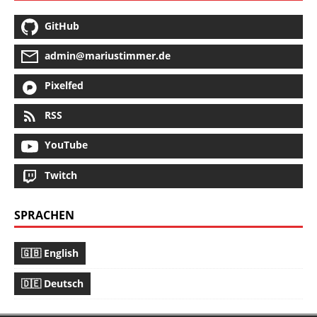
GitHub
admin@mariustimmer.de
Pixelfed
RSS
YouTube
Twitch
SPRACHEN
🇬🇧 English
🇩🇪 Deutsch