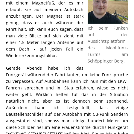
mit einem Magnetfuß, der es mir
erlaubt, sie auf meinem Autodach
anzubringen. Der Magnet ist stark
genug, dass er auch während der
Ich beim Funken
Fahrt hält. Ich kann euch sagen, dass
auf der
man viele Blicke auf sich zieht, mit
Aussichtsplattform
einer 1,5 Meter langen Antenne auf
des Mobilfunk-
dem Dach - auf jeden Fall ein
Turms am
Wiedererkennungsfaktor.
Schöppinger Berg.
Gerade Abends habe ich das
Funkgerät während der Fahrt laufen, um keine Funksprüche
zu verpassen. Auf Autobahnen kann ich nun mit den LKW-
Fahrern sprechen und im Stau erfahren, wieso es nicht
weiter geht. Wirklich helfen tut das in der Situation
natürlich nicht, aber es ist dennoch sehr spannend.
Außerdem habe ich festgestellt, dass einige
Baustellenschilder auf der Autobahn mit CB-Funk Sendern
ausgestattet sind, sodass man einige hundert Meter um
diese Schilder herum eine Frauenstimme durchs Funkgerät
“
ACHTUNG GEFAHRENSTELLE!
” brüllen hört. Einige Male habe