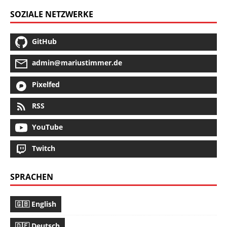
SOZIALE NETZWERKE
GitHub
admin@mariustimmer.de
Pixelfed
RSS
YouTube
Twitch
SPRACHEN
🇬🇧 English
🇩🇪 Deutsch